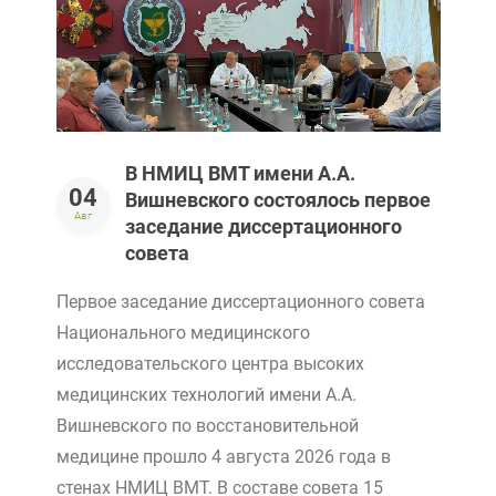
В НМИЦ ВМТ имени А.А.
04
Вишневского состоялось первое
Авг
заседание диссертационного
совета
В 
Первое заседание диссертационного совета
ис
Национального медицинского
ме
сни
исследовательского центра высоких
Ви
медицинских технологий имени А.А.
вы
ра
Вишневского по восстановительной
Ро
медицине прошло 4 августа 2026 года в
стенах НМИЦ ВМТ. В составе совета 15