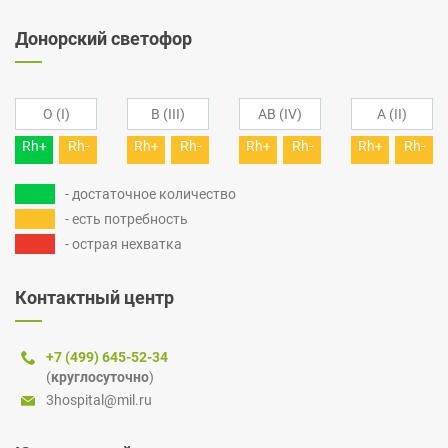
Донорский светофор
O (I)
B (III)
AB (IV)
A (II)
Rh+
Rh-
Rh+
Rh-
Rh+
Rh-
Rh+
Rh-
- достаточное количество
- есть потребность
- острая нехватка
Контактный центр
+7 (499) 645-52-34
(
круглосуточно
)
3hospital@mil.ru