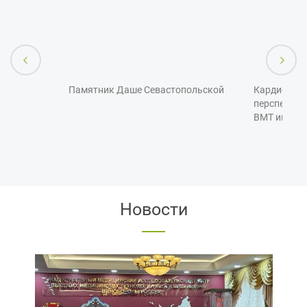
ства!
Памятник Даше Севастопольской
Кардиохирур
перспекти
ВМТ им А А
Новости