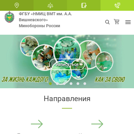
ФГБУ «НМИЦ ВМТ им. А.А.
Вишневского»
Минобороны России
+
ЛЕЧЕНИЕ В ГОСПИТАЛЕ ВИШНЕВСКОГО
.
.
ДОСТУПНО КАЖДОМУ
Записаться
Подробнее
Подробнее
Записаться
Подробнее
Подробнее
1
2
3
4
5
6
Направления