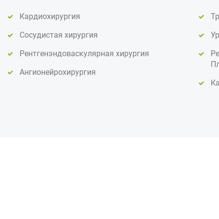
Кардиохирургия
Т
Сосудистая хирургия
У
Рентгенэндоваскулярная хирургия
Ре
Пл
Ангионейрохирургия
К