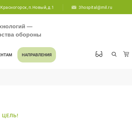
 Красногорск, п.Новый, д.1
3hospital@mil.ru
хнологий —
рства обороны
ЕНТАМ
НАПРАВЛЕНИЯ
 ЦЕЛЬ!