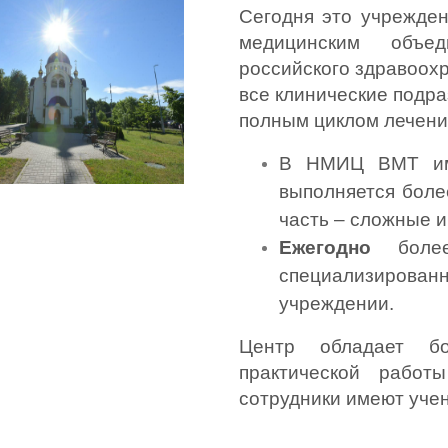
Сегодня это учрежден
медицинским объед
российского здравоохра
все клинические подра
полным циклом лечени
В НМИЦ ВМТ им
выполняется боле
часть – сложные и
Ежегодно
 бол
специализирован
учреждении. 
Центр обладает б
практической работ
сотрудники имеют учен