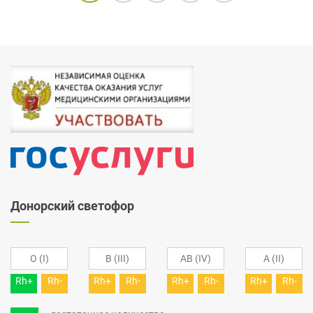
Донорский светофор
O (I)
B (III)
AB (IV)
A (II)
Rh+
Rh-
Rh+
Rh-
Rh+
Rh-
Rh+
Rh-