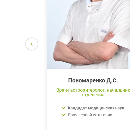
 Н.М.
Пономаренко Д.С.
лог
Врач-гастроэнтеролог, начальни
отделения
Кандидат медицинских наук
Врач первой категории