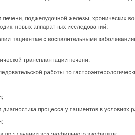
 печени, поджелудочной железы, хронических в
тодик, новых аппаратных исследований;
апии пациентам с воспалительными заболеваниям
пической трансплантации печени;
едовательской работы по гастроэнтерологическ
и;
 диагностика процесса у пациентов в условиях р
и;
а при лечении эозинофильного эзофагита;