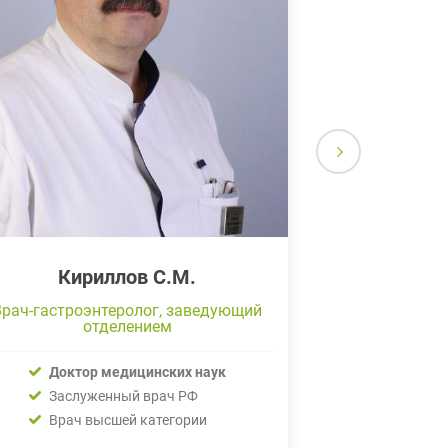
Кириллов С.М.
Бала
Врач-гастроэнтеролог, заведующий
Врач-гастро
отделением
центра га
г
Доктор медицинских наук
Кандида
Заслуженный врач РФ
Врач высшей категории