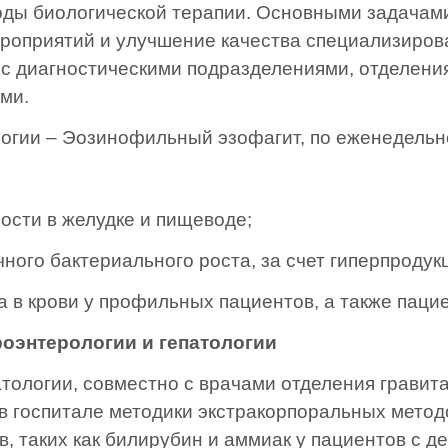
оды биологической терапии. Основными задачам
ероприятий и улучшение качества специализиро
и с диагностическими подразделениями, отделени
ми.
логии – Эозинофильный эзофагит, по еженедельн
ости в желудке и пищеводе;
ного бактериального роста, за счет гиперпроду
ка в крови у профильных пациентов, а также 
роэнтерологии и гепатологии
атологии, совместно с врачами отделения гравит
 госпитале методики экстракорпоральных метод
, таких как билирубин и аммиак у пациентов с