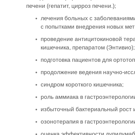
печени (гепатит, цирроз печени.);
лечения больных с заболеваниями
с попытками внедрения новых ме
проведение антицитокиновой тер
кишечника, препаратом (Энтивио);
подготовка пациентов для ортото
продолжение ведения научно-иссл
синдром короткого кишечника;
роль аммиака в гастроэнтерологи
избыточный бактериальный рост и
озонотерапия в гастроэнтерологи
оценка эффективности дупилумаб