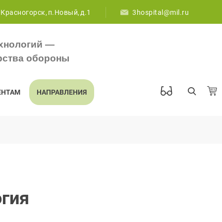
 Красногорск, п.Новый, д.1
3hospital@mil.ru
хнологий —
рства обороны
ЕНТАМ
НАПРАВЛЕНИЯ
огия