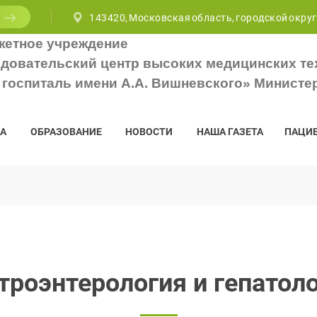
143420, Московская область, городской округ
жетное учреждение
довательский центр высоких медицинских те
госпиталь имени А.А. Вишневского» Министе
А
ОБРАЗОВАНИЕ
НОВОСТИ
НАША ГАЗЕТА
ПАЦИ
троэнтерология и гепатол