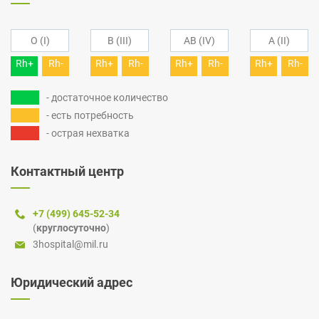
O (I)
B (III)
AB (IV)
A (II)
Rh+
Rh-
Rh+
Rh-
Rh+
Rh-
Rh+
Rh-
- достаточное количество
- есть потребность
- острая нехватка
Контактный центр
+7 (499) 645-52-34
(
круглосуточно
)
3hospital@mil.ru
Юридический адрес