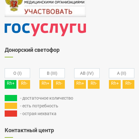
Донорский светофор
O (I)
B (III)
AB (IV)
A (II)
Rh+
Rh-
Rh+
Rh-
Rh+
Rh-
Rh+
Rh-
- достаточное количество
- есть потребность
- острая нехватка
Контактный центр