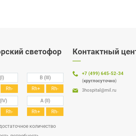
рский светофор
Контактный цен
+7 (499) 645-52-34
(I)
B (III)
(
круглосуточно
)
Rh-
Rh+
Rh-
3hospital@mil.ru
(IV)
A (II)
Rh-
Rh+
Rh-
 достаточное количество
 есть потребность