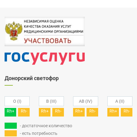
Донорский светофор
O (I)
B (III)
AB (IV)
A (II)
Rh+
Rh-
Rh+
Rh-
Rh+
Rh-
Rh+
Rh-
- достаточное количество
- есть потребность