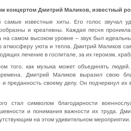
м концертом Дмитрий Маликов, известный ро
 самые известные хиты. Его голос звучал уд
образны и креативны. Каждая песня проникла
а на самом высоком уровне – звук был идеальн
ую атмосферу уюта и тепла. Дмитрий Маликов с
дящих лечение в госпитале, за их героизм, храб
ом того, как музыка может объединять людей
ремена. Дмитрий Маликов выразил свою бла
 и преданность своему делу. Он подчеркнул их 
кого стал символом благодарности военнос
шевности и понимания важности их труда. Дм
сутствующим на этом удивительном мероприятии.