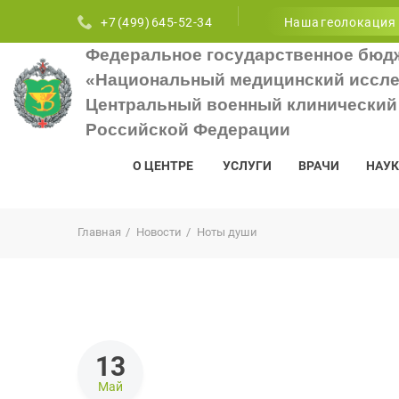
+7 (499) 645-52-34
Наша геолокация
Федеральное государственное бюд
«Национальный медицинский иссле
Центральный военный клинический 
Российской Федерации
О ЦЕНТРЕ
УСЛУГИ
ВРАЧИ
НАУК
Главная
Новости
Ноты души
13
Май