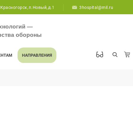
 Красногорск, п.Новый, д.1
3hospital@mil.ru
хнологий —
рства обороны
ЕНТАМ
НАПРАВЛЕНИЯ