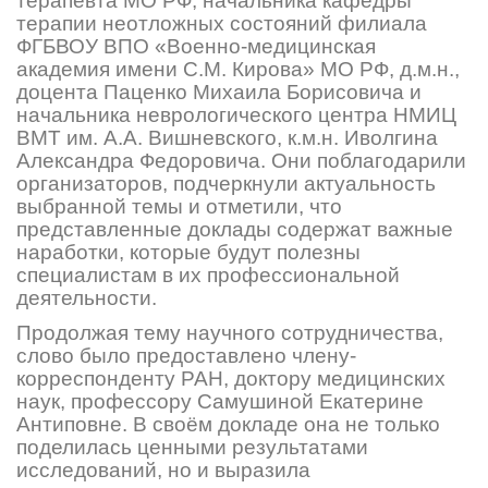
терапевта МО РФ, начальника кафедры
терапии неотложных состояний филиала
ФГБВОУ ВПО «Военно-медицинская
академия имени С.М. Кирова» МО РФ, д.м.н.,
доцента Паценко Михаила Борисовича и
начальника неврологического центра НМИЦ
ВМТ им. А.А. Вишневского, к.м.н. Иволгина
Александра Федоровича. Они поблагодарили
организаторов, подчеркнули актуальность
выбранной темы и отметили, что
представленные доклады содержат важные
наработки, которые будут полезны
специалистам в их профессиональной
деятельности.
Продолжая тему научного сотрудничества,
слово было предоставлено члену-
корреспонденту РАН, доктору медицинских
наук, профессору Самушиной Екатерине
Антиповне. В своём докладе она не только
поделилась ценными результатами
исследований, но и выразила