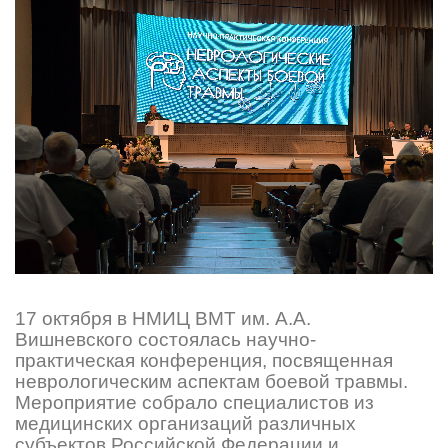
17 октября в НМИЦ ВМТ им. А.А.
Вишневского состоялась научно-
практическая конференция, посвященная
неврологическим аспектам боевой травмы.
Мероприятие собрало специалистов из
медицинских организаций различных
субъектов Российской Федерации и