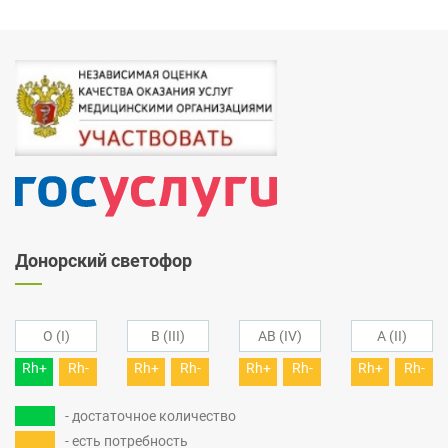
Донорский светофор
O (I)
B (III)
AB (IV)
A (II)
Rh+
Rh-
Rh+
Rh-
Rh+
Rh-
Rh+
Rh-
- достаточное количество
- есть потребность