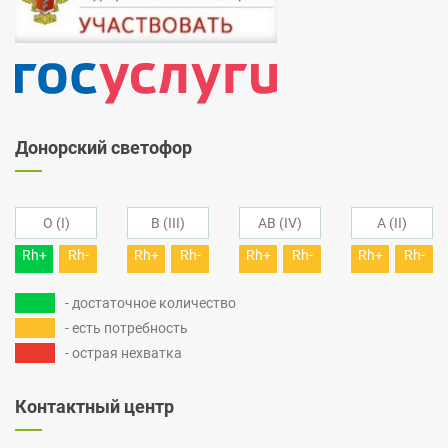
Донорский светофор
O (I)
B (III)
AB (IV)
A (II)
Rh+
Rh-
Rh+
Rh-
Rh+
Rh-
Rh+
Rh-
- достаточное количество
- есть потребность
- острая нехватка
Контактный центр