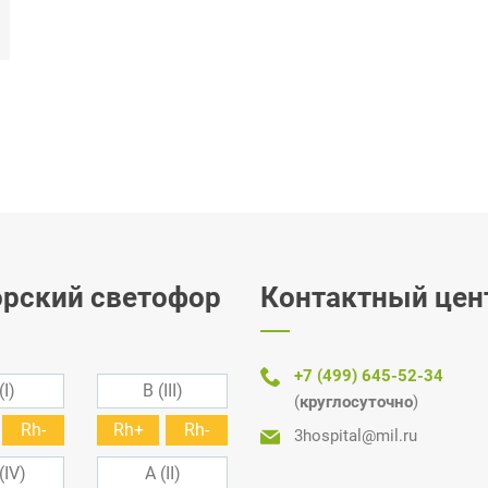
рский светофор
Контактный цен
+7 (499) 645-52-34
(I)
B (III)
(
круглосуточно
)
Rh-
Rh+
Rh-
3hospital@mil.ru
(IV)
A (II)