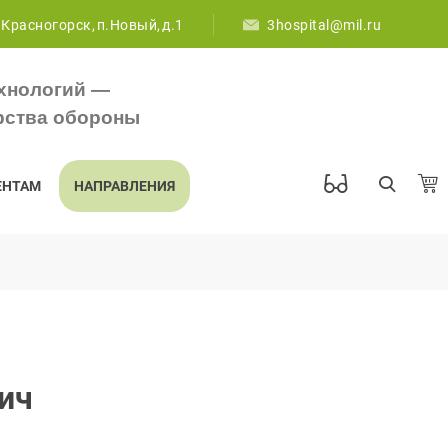
 Красногорск, п.Новый, д.1
3hospital@mil.ru
хнологий —
рства обороны
ЕНТАМ
НАПРАВЛЕНИЯ
ич