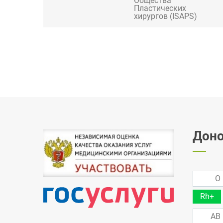
Общества
Пластических
хирургов (ISAPS)
Доно
O 
Rh+
AB 