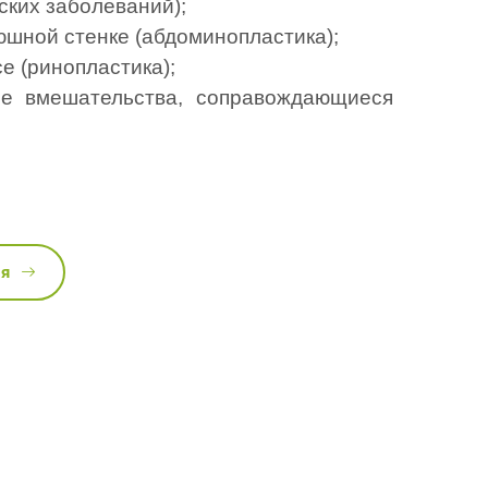
ских заболеваний);
юшной стенке (абдоминопластика);
е (ринопластика);
ые вмешательства, соправождающиеся 
ся