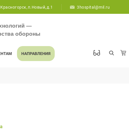
 Красногорск, п.Новый, д.1
3hospital@mil.ru
хнологий —
рства обороны
ЕНТАМ
НАПРАВЛЕНИЯ
ч
ра