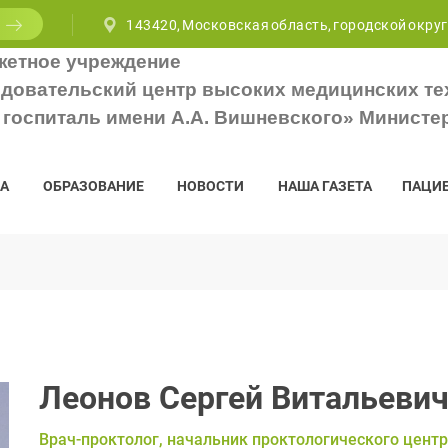
143420, Московская область, городской округ
жетное учреждение
довательский центр высоких медицинских те
госпиталь имени А.А. Вишневского» Министе
А
ОБРАЗОВАНИЕ
НОВОСТИ
НАША ГАЗЕТА
ПАЦИ
Леонов Сергей Витальеви
Врач-проктолог, начальник проктологического цент