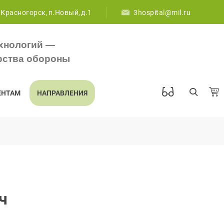
 Красногорск, п.Новый, д.1
3hospital@mil.ru
хнологий —
рства обороны
ЕНТАМ
НАПРАВЛЕНИЯ
ч