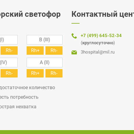
рский светофор
Контактный цен
+7 (499) 645-52-34
(I)
B (III)
(
круглосуточно
)
Rh-
Rh+
Rh-
3hospital@mil.ru
(IV)
A (II)
Rh-
Rh+
Rh-
 достаточное количество
 есть потребность
 острая нехватка