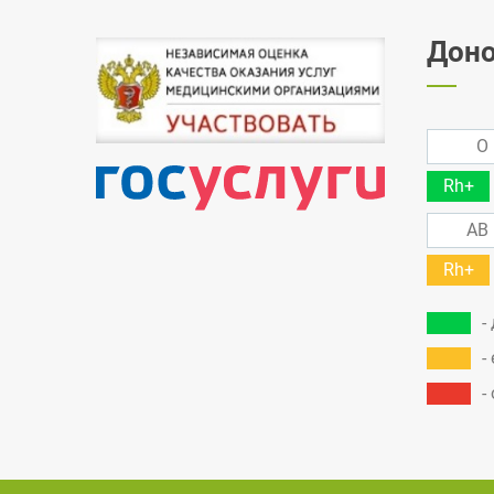
Доно
O 
Rh+
AB 
Rh+
-
-
-