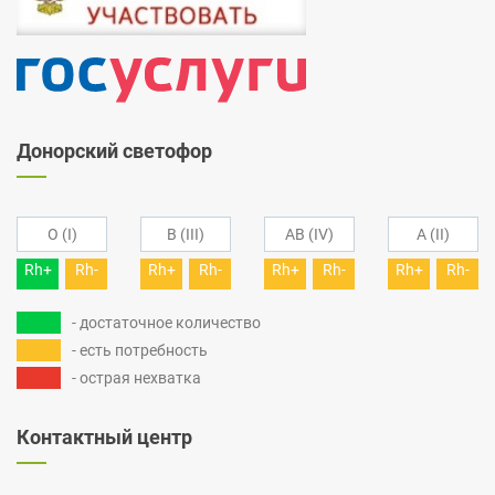
Донорский светофор
O (I)
B (III)
AB (IV)
A (II)
Rh+
Rh-
Rh+
Rh-
Rh+
Rh-
Rh+
Rh-
- достаточное количество
- есть потребность
- острая нехватка
Контактный центр