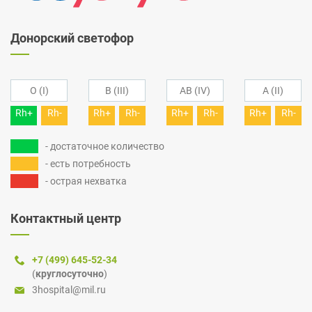
Донорский светофор
O (I)
B (III)
AB (IV)
A (II)
Rh+
Rh-
Rh+
Rh-
Rh+
Rh-
Rh+
Rh-
- достаточное количество
- есть потребность
- острая нехватка
Контактный центр
+7 (499) 645-52-34
(
круглосуточно
)
3hospital@mil.ru