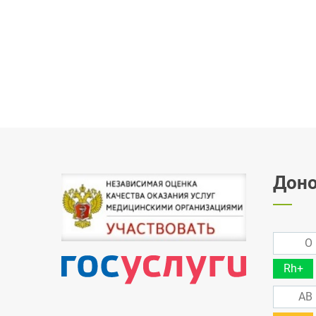
Доно
O 
Rh+
AB 