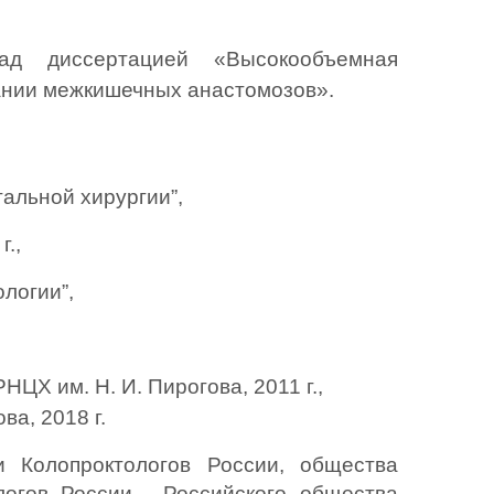
д диссертацией «Высокообъемная 
нии межкишечных анастомозов».
тальной хирургии”,
.,
логии”,
НЦХ им. Н. И. Пирогова, 2011 г.,
ва, 2018 г.
 Колопроктологов России, общества 
логов России,  Российского общества 