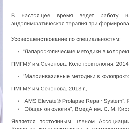
В настоящее время ведет работу на
эндолимфатическая терапия при формирова
Усовершенствование по специальностям:
“Лапароскопические методики в колорек
ПМГМУ им.Сеченова, Колопроктология, 2014 г
“Малоинвазивные методики в колопрокто
ПМГМУ им.Сеченова, 2013 г.,
“AMS Elevate® Prolapse Repair System”, Р
“Общая онкология”, ВмедА им. С. М. Киро
Является постоянным членом Ассоциации
Хирургов колопроктологов и гастроэнтеро