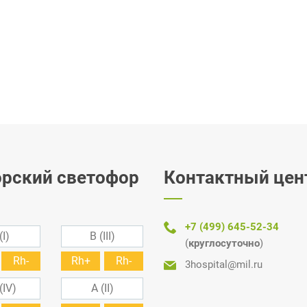
рский светофор
Контактный цен
+7 (499) 645-52-34
(I)
B (III)
(
круглосуточно
)
Rh-
Rh+
Rh-
3hospital@mil.ru
(IV)
A (II)