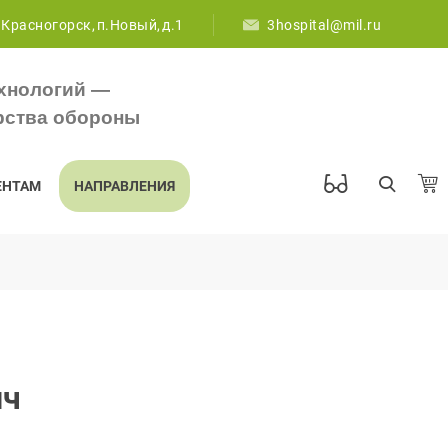
 Красногорск, п.Новый, д.1
3hospital@mil.ru
хнологий —
рства обороны
ЕНТАМ
НАПРАВЛЕНИЯ
ич