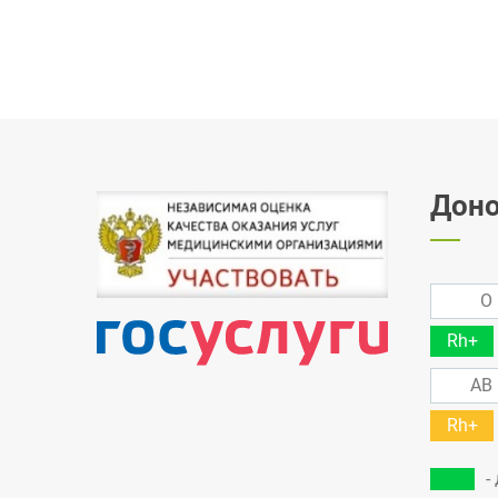
Доно
O 
Rh+
AB 
Rh+
-