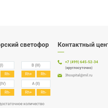
рский светофор
Контактный цен
+7 (499) 645-52-34
(I)
B (III)
(
круглосуточно
)
Rh-
Rh+
Rh-
3hospital@mil.ru
(IV)
A (II)
Rh-
Rh+
Rh-
 достаточное количество