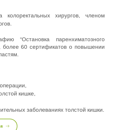
 колоректальных хирургов, членом 
ргов.
ию “Остановка паренхиматозного 
, более 60 сертификатов о повышении 
астям. 
 операции,
олстой кишке,
ительных заболеваниях толстой кишки.
ся