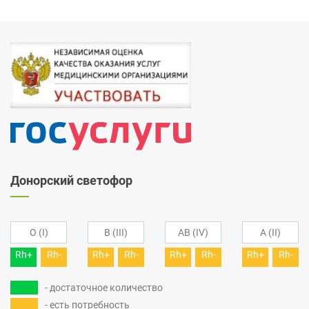
Донорский светофор
O (I)
B (III)
AB (IV)
A (II)
Rh+
Rh-
Rh+
Rh-
Rh+
Rh-
Rh+
Rh-
- достаточное количество
- есть потребность