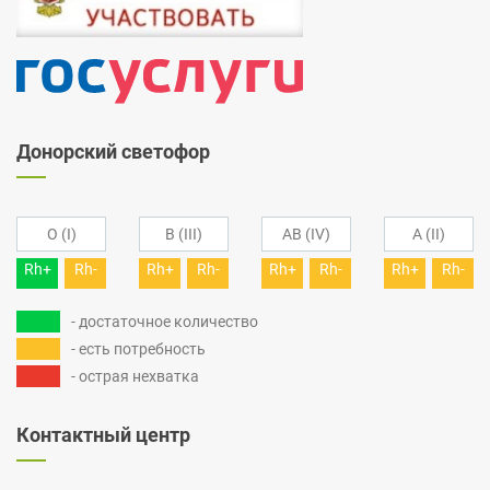
Донорский светофор
O (I)
B (III)
AB (IV)
A (II)
Rh+
Rh-
Rh+
Rh-
Rh+
Rh-
Rh+
Rh-
- достаточное количество
- есть потребность
- острая нехватка
Контактный центр