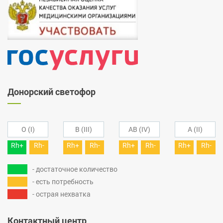
Донорский светофор
O (I)
B (III)
AB (IV)
A (II)
Rh+
Rh-
Rh+
Rh-
Rh+
Rh-
Rh+
Rh-
- достаточное количество
- есть потребность
- острая нехватка
Контактный центр