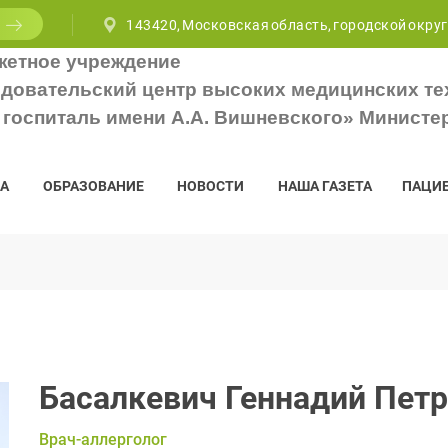
143420, Московская область, городской округ
жетное учреждение
довательский центр высоких медицинских те
госпиталь имени А.А. Вишневского» Министе
А
ОБРАЗОВАНИЕ
НОВОСТИ
НАША ГАЗЕТА
ПАЦИ
Басалкевич Геннадий Пет
Врач-аллерголог