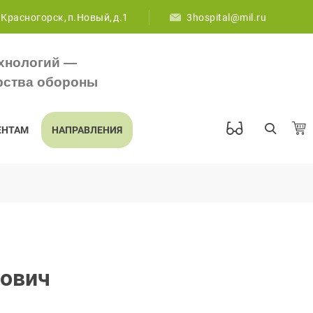
 Красногорск, п.Новый, д.1
3hospital@mil.ru
хнологий —
рства обороны
ЕНТАМ
НАПРАВЛЕНИЯ
рович