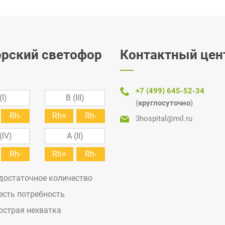
рский светофор
Контактный цен
+7 (499) 645-52-34
(I)
B (III)
(
круглосуточно
)
Rh-
Rh+
Rh-
3hospital@mil.ru
(IV)
A (II)
Rh-
Rh+
Rh-
 достаточное количество
 есть потребность
 острая нехватка