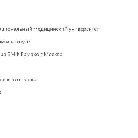
национальный медицинский университет
м институте
ура ВМФ Ермако г.Москва
нского состава
е