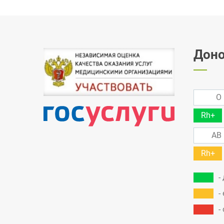
Доно
O 
Rh+
AB 
Rh+
-
-
-