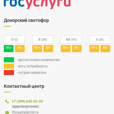
Донорский светофор
O (I)
B (III)
AB (IV)
A (II)
Rh+
Rh-
Rh+
Rh-
Rh+
Rh-
Rh+
Rh-
- достаточное количество
- есть потребность
- острая нехватка
Контактный центр
+7 (499) 645-52-34
(
круглосуточно
)
3hospital@mil.ru