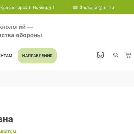
 Красногорск, п.Новый, д.1
3hospital@mil.ru
хнологий —
рства обороны
ЕНТАМ
НАПРАВЛЕНИЯ
вна
бинетом