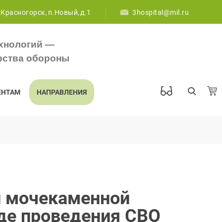
 Красногорск, п.Новый, д.1
3hospital@mil.ru
хнологий —
рства обороны
ЕНТАМ
НАПРАВЛЕНИЯ
и мочекаменной
оде проведения СВО