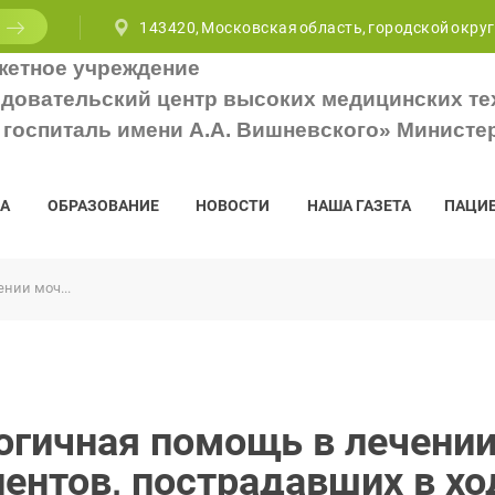
143420, Московская область, городской округ
жетное учреждение
довательский центр высоких медицинских те
госпиталь имени А.А. Вишневского» Министе
А
ОБРАЗОВАНИЕ
НОВОСТИ
НАША ГАЗЕТА
ПАЦИ
нии моч...
огичная помощь в лечени
иентов, пострадавших в х