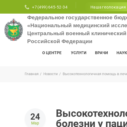
+7 (499) 645-52-34
Наша геолокация
Федеральное государственное бюд
«Национальный медицинский иссле
Центральный военный клинический 
Российской Федерации
О ЦЕНТРЕ
УСЛУГИ
ВРАЧИ
НАУК
Главная
Новости
Высокотехнологичная помощь в лече
Высокотехнол
24
болезни у пац
Мар